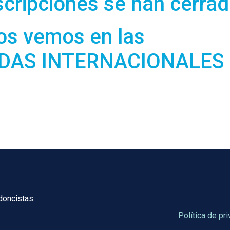
scripciones se han cerrad
os vemos en las
ADAS INTERNACIONALES
doncistas.
Política de pr