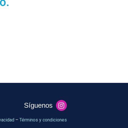
o.
Síguenos
ivacidad
–
Términos y condiciones