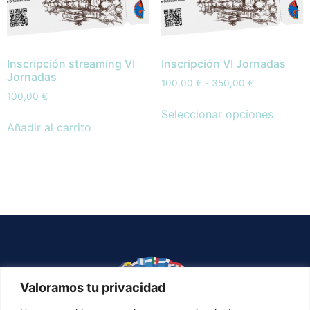
Inscripción streaming VI
Inscripción VI Jornadas
Jornadas
100,00
€
-
350,00
€
100,00
€
Seleccionar opciones
Añadir al carrito
Valoramos tu privacidad